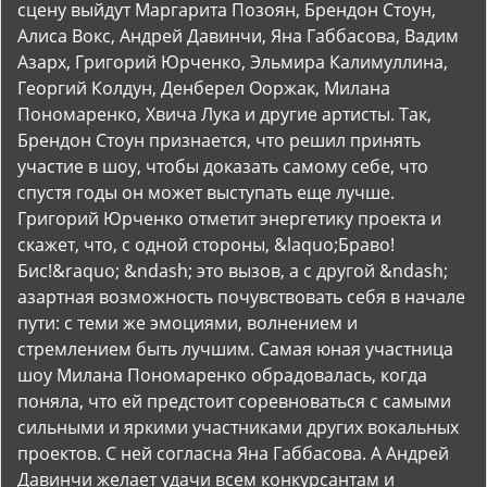
сцену выйдут Маргарита Позоян, Брендон Стоун,
Алиса Вокс, Андрей Давинчи, Яна Габбасова, Вадим
Азарх, Григорий Юрченко, Эльмира Калимуллина,
Георгий Колдун, Денберел Ооржак, Милана
Пономаренко, Хвича Лука и другие артисты. Так,
Брендон Стоун признается, что решил принять
участие в шоу, чтобы доказать самому себе, что
спустя годы он может выступать еще лучше.
Григорий Юрченко отметит энергетику проекта и
скажет, что, с одной стороны, &laquo;Браво!
Бис!&raquo; &ndash; это вызов, а с другой &ndash;
азартная возможность почувствовать себя в начале
пути: с теми же эмоциями, волнением и
стремлением быть лучшим. Самая юная участница
шоу Милана Пономаренко обрадовалась, когда
поняла, что ей предстоит соревноваться с самыми
сильными и яркими участниками других вокальных
проектов. С ней согласна Яна Габбасова. А Андрей
Давинчи желает удачи всем конкурсантам и