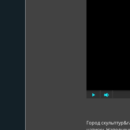
Город скульптур&r
натиску. Наполнен