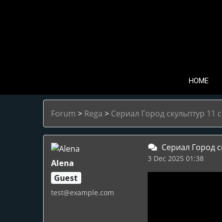
HOME
Forum
>
Rega
>
Сериал Город скульптур 11 с
Сериал Город ск
3 Dec 2025 01:38
Alena
Guest
test@example.com