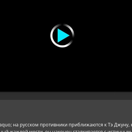
aquo; на русском противники приближаются к Тэ Джуну,
ный жаждой мести, он наконец сталкивается с истинным