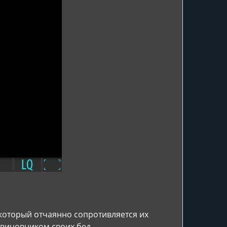
 который отчаянно сопротивляется их
 виновником своих бед.