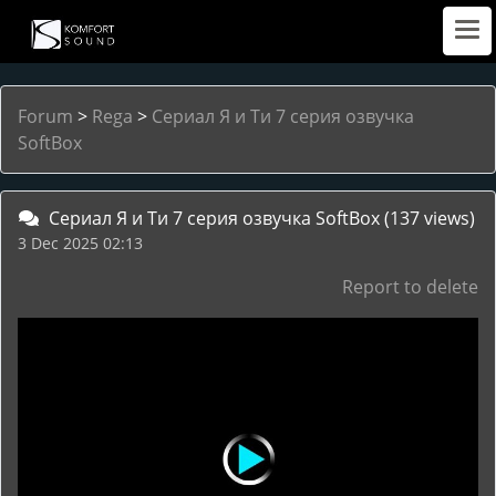
Forum
>
Rega
>
Сериал Я и Ти 7 серия озвучка
SoftBox
Сериал Я и Ти 7 серия озвучка SoftBox
(137 views)
3 Dec 2025 02:13
Report to delete