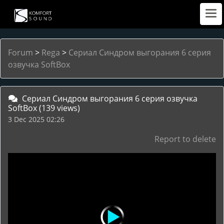
Forum
>
Rega
>
Сериал Синдром выгорания 6 серия
озвучка SoftBox
Сериал Синдром выгорания 6 серия озвучка
SoftBox
(139 views)
3 Dec 2025 02:26
Report to delete