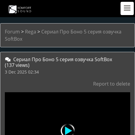
Forum
>
Rega
>
Сериал Про Боно 5 серия озвучка
SoftBox
Сериал Про Боно 5 серия озвучка SoftBox
(137 views)
3 Dec 2025 02:34
Report to delete