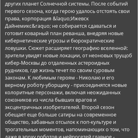
других планет Солнечной системы. После событий
первого сезона, когда герою удалось отстоять свои
права, корпорация &laquo;Ижевск
Дайнемикс&raquo; не собирается сдаваться и
готовит коварный план реванша, внедряя новые
кибернетические угрозы и бюрократические
ловушки. Сюжет расширяет географию вселенной:
зрители увидят новые локации, от неоновых трущоб
кибер-Москвы до отдаленных астероидных
рудников, где жизнь течет по своим суровым
законам. К любимым героям - Николаю и его
верному роботу-уборщику - присоединятся новые
колоритные персонажи, включая неожиданных
союзников из числа бывших врагов и
эксцентричных изобретателей. Второй сезон
обещает еще больше сатиры на современное
общество, забавных отсылок к поп-культуре и
трогательных моментов, напоминающих о том, что
даже в эпоху роботов и нейросетей главное -