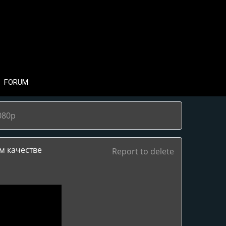
FORUM
080p
м качестве
Report to delete