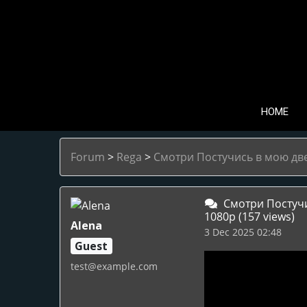
HOME
Forum
>
Rega
>
Смотри Постучись в мою две
Смотри Постучис
1080p
(157 views)
Alena
3 Dec 2025 02:48
Guest
test@example.com