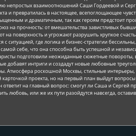
ю непростых взаимоотношений Саши Гордеевой и Серге
кта и превратилась в настоящее, всепоглощающее чувст
щенным и драматичным, так как героям предстоит прой
юз на прочность: от вмешательства завистливых бывши
т на поверхность и угрожают разрушить хрупкое счасть
ся с ситуацией, где логика и бизнес-стратегии бессильны
самой себе, что она способна быть успешной и независ
наристы подготовили неожиданные сюжетные повороты,
ые добавят интриги и создадут новые любовные треуголь
ры. Атмосфера роскошной Москвы, стильные интерьеры
й карточкой проекта, но на первый план выйдут вопрос
н ответит на главный вопрос: смогут ли Саша и Сергей 
ить любовь, или же их пути разойдутся навсегда, остав