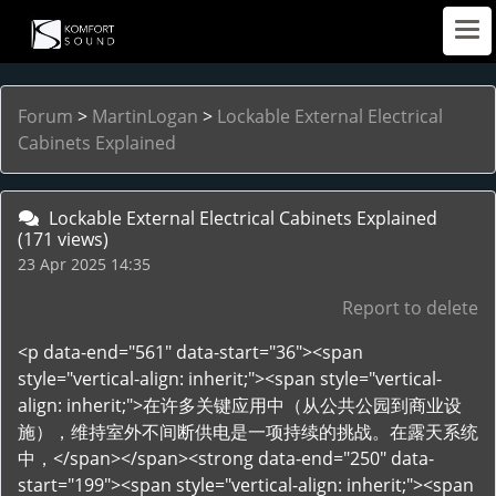
Forum
>
MartinLogan
>
Lockable External Electrical
Cabinets Explained
Lockable External Electrical Cabinets Explained
(171 views)
23 Apr 2025 14:35
Report to delete
<p data-end="561" data-start="36"><span
style="vertical-align: inherit;"><span style="vertical-
align: inherit;">在许多关键应用中（从公共公园到商业设
施），维持室外不间断供电是一项持续的挑战。在露天系统
中，</span></span><strong data-end="250" data-
start="199"><span style="vertical-align: inherit;"><span