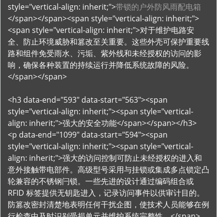
style="vertical-align: inherit;">
带锁的户外防风雨配电箱
</span></span><span style="vertical-align: inherit;">
<span style="vertical-align: inherit;">对于维护电路安
全、防止环境威胁和篡改至关重要。这些外壳可保护重要线
路和组件免受雨水、污垢、紫外线和未经授权的访问的影
响，确保各种装置的持续运行并降低系统故障的风险。
</span></span>
<h3 data-end="593" data-start="563"><span
style="vertical-align: inherit;"><span style="vertical-
align: inherit;">强大的安全功能</span></span></h3>
<p data-end="1099" data-start="594"><span
style="vertical-align: inherit;"><span style="vertical-
align: inherit;">强大的访问控制可防止未经授权的进入和
意外接触带电部件。高级型号采用与挂锁或集成多点锁定凸
轮兼容的不锈钢闩锁。一些先进的设计通过编码组合或
RFID 标签提供无钥匙进入，记录访问事件以供审计目的。
防篡改密封清楚地表明任何干扰企图，使技术人员能够在例
行检查中及时识别受损单元并维护系统完整性。</span>