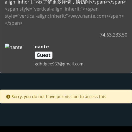
align: inherit;">欲了解更多详情，请访问</span></span>
<span style="vertical-align: inherit;"><span
style="vertical-align: inherit;">www.nante.com</span>
</span>
74.63.233.50
nante
Guest
gdhdgee963@gmail.com
Sorry, you do not have permission to access this