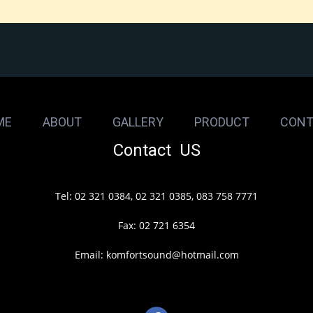
ME
ABOUT
GALLERY
PRODUCT
CONT
Contact US
Tel: 02 321 0384, 02 321 0385, 083 758 7771
Fax: 02 721 6354
Email: komfortsound@hotmail.com