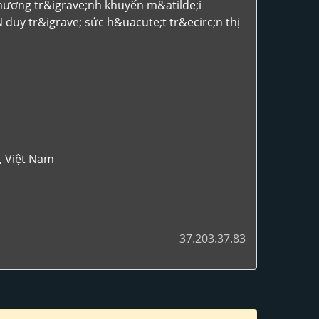
hương tr&igrave;nh khuyến m&atilde;i
duy tr&igrave; sức h&uacute;t tr&ecirc;n thị
, Việt Nam
37.203.37.83